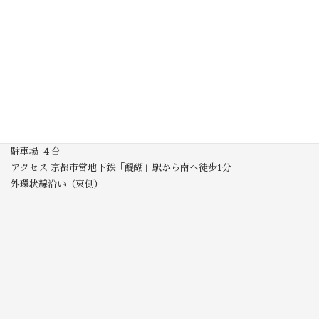
写真館＆貸衣裳 スタジオ醍醐
京都本店
衣裳館 オンリー遊
所在地 京都市伏見区醍醐大構町16
電話番号 フリーダイヤル：0120-392-753
FAX 075-575-3250
営業時間 午前10時～午後6時
定休日 毎週火曜日・水曜日
駐車場 ４台
アクセス 京都市営地下鉄「醍醐」駅から南へ徒歩1分
外環状線沿い（東側）